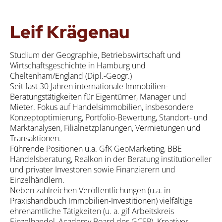
Leif Krägenau
Studium der Geographie, Betriebswirtschaft und
Wirtschaftsgeschichte in Hamburg und
Cheltenham/England (Dipl.-Geogr.)
Seit fast 30 Jahren internationale Immobilien-
Beratungstätigkeiten für Eigentümer, Manager und
Mieter. Fokus auf Handelsimmobilien, insbesondere
Konzeptoptimierung, Portfolio-Bewertung, Standort- und
Marktanalysen, Filialnetzplanungen, Vermietungen und
Transaktionen.
Führende Positionen u.a. GfK GeoMarketing, BBE
Handelsberatung, Realkon in der Beratung institutioneller
und privater Investoren sowie Finanzierern und
Einzelhändlern.
Neben zahlreichen Veröffentlichungen (u.a. in
Praxishandbuch Immobilien-Investitionen) vielfältige
ehrenamtliche Tätigkeiten (u. a. gif Arbeitskreis
Einzelhandel, Academy Board des GCSP). Kreativer