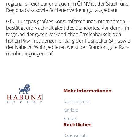
regio­nal erreich­bar und auch im ÖPNV ist der Stadt- und
Regio­nal­bus- sowie Schie­nen­ver­kehr gut aus­ge­baut.
GfK - Euro­pas größ­tes Kon­sum­for­schungs­un­ter­neh­men -
bestä­tigt die Nach­hal­tig­keit des Stand­or­tes. Vor dem Hin­
ter­grund der guten ver­kehr­li­chen Erreich­bar­keit, den
hohen Pkw-Fre­quen­zen ent­lang der Pößne­cker Str. sowie
der Nähe zu Wohn­ge­bie­ten weist der Stand­ort gute Rah­
men­be­din­gun­gen auf.
Mehr Informationen
Unternehmen
Karriere
Kontakt
Rechtliches
Datenschutz