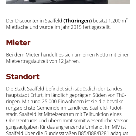
Der Dis­coun­ter in Saal­feld
(Thü­rin­gen)
besitzt 1.200 m²
Miet­flä­che und wur­de im Jahr 2015 fer­tig­ge­stellt.
Mie­ter
Bei dem Mie­ter han­delt es sich um einen Net­to mit einer
Miet­ver­trags­lauf­zeit von 12 Jah­ren.
Stand­ort
Die Stadt Saal­feld befin­det sich süd­öst­lich der Lan­des­
haupt­stadt Erfurt, im länd­lich gepräg­ten Süden von Thü­
rin­gen. Mit rund 25.000 Ein­woh­nern ist sie die bevöl­ke­
rungs­reichs­te Gemein­de im Land­kreis Saal­feld-Rudol­
stadt. Saal­feld ist Mit­tel­zen­trum mit Teil­funk­ti­on eines
Ober­zen­trums und über­nimmt somit wesent­li­che Ver­sor­
gungs­auf­ga­ben für das angren­zen­de Umland. Im MIV ist
Saal­feld über die Bun­des­stra­ßen B85/B88/B281 adäquat