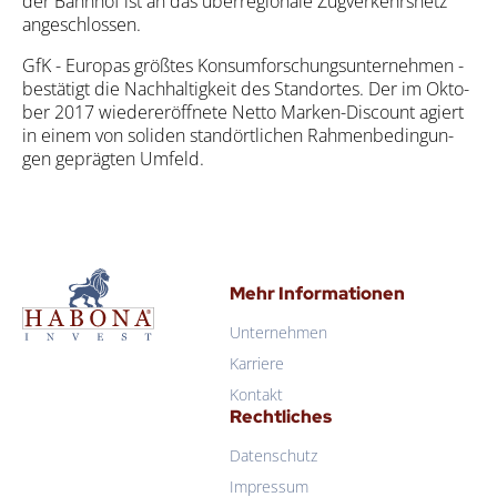
der Bahn­hof ist an das über­re­gio­na­le Zug­ver­kehrs­netz
ange­schlos­sen.
GfK - Euro­pas größ­tes Kon­sum­for­schungs­un­ter­neh­men -
bestä­tigt die Nach­hal­tig­keit des Stand­or­tes. Der im Okto­
ber 2017 wie­der­eröff­ne­te Net­to Mar­ken-Dis­count agiert
in einem von soli­den stan­dört­li­chen Rah­men­be­din­gun­
gen gepräg­ten Umfeld.
Mehr Informationen
Unternehmen
Karriere
Kontakt
Rechtliches
Datenschutz
Impressum