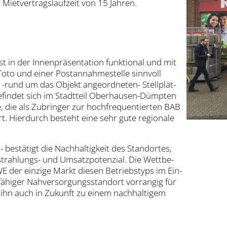
et­ver­trags­lauf­zeit von 15 Jah­ren.
n der Innen­prä­sen­ta­ti­on funk­tio­nal und mit
Toto und einer Post­an­nah­me­stel­le sinn­voll
rund um das Objekt ange­ord­ne­ten- Stell­plät­
fin­det sich im Stadt­teil Ober­hau­sen-Dümp­ten
, die als Zubrin­ger zur hoch­fre­quen­tier­ten BAB
t. Hier­durch besteht eine sehr gute regio­na­le
bestä­tigt die Nach­hal­tig­keit des Stand­or­tes,
trah­lungs- und Umsatz­po­ten­zi­al. Die Wett­be­
WE der ein­zi­ge Markt die­sen Betriebs­typs im Ein­
fä­hi­ger Nah­ver­sor­gungs­stand­ort vor­ran­gig für
s ihn auch in Zukunft zu einem nach­hal­ti­gem