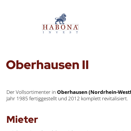
Ober­hau­sen II
Der Voll­sor­ti­men­ter in
Ober­hau­sen (Nord­rhein-West­f
Jahr 1985 fer­tig­ge­stellt und 2012 kom­plett revi­ta­li­siert.
Mie­ter