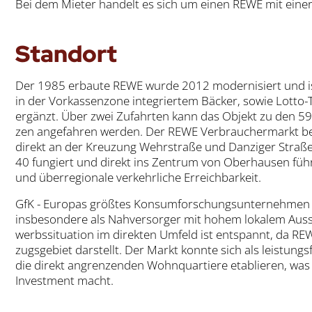
Bei dem Mie­ter han­delt es sich um einen REWE mit einer Mi
Stand­ort
Der 1985 erbau­te REWE wur­de 2012 moder­ni­siert und ist i
in der Vor­kas­sen­zo­ne inte­grier­tem Bäcker, sowie Lot­to-
ergänzt. Über zwei Zufahr­ten kann das Objekt zu den 59 -
zen ange­fah­ren wer­den. Der REWE Ver­brau­cher­markt be
direkt an der Kreu­zung Wehr­stra­ße und Dan­zi­ger Stra­ße
40 fun­giert und direkt ins Zen­trum von Ober­hau­sen führ
und über­re­gio­na­le ver­kehr­li­che Erreich­bar­keit.
GfK - Euro­pas größ­tes Kon­sum­for­schungs­un­ter­neh­men - 
ins­be­son­de­re als Nah­ver­sor­ger mit hohem loka­lem Aus­s
werbs­si­tua­ti­on im direk­ten Umfeld ist ent­spannt, da RE
zugs­ge­biet dar­stellt. Der Markt konn­te sich als leis­tungs­
die direkt angren­zen­den Wohn­quar­tie­re eta­blie­ren, wa
Invest­ment macht.