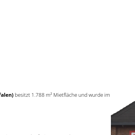
a­len)
besitzt 1.788 m² Miet­flä­che und wur­de im