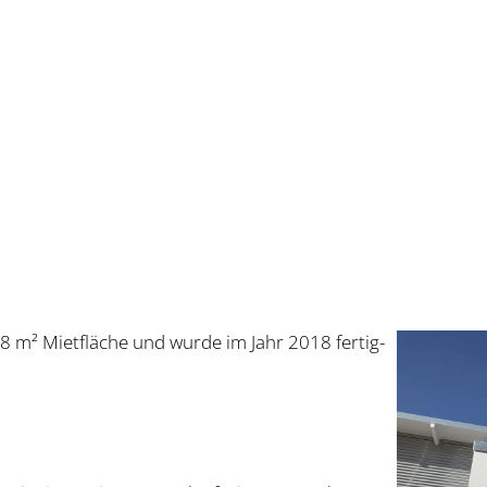
8 m² Miet­flä­che und wur­de im Jahr 2018 fer­tig­