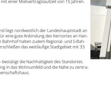
t einer Miet­ver­trags­lauf­zeit von 15 Jah­ren.
nd liegt nord­west­lich der Lan­des­haupt­stadt an
 für eine gute Anbin­dung des Kern­or­tes an Han­
m Bahn­hof hal­ten zudem Regio­nal- und S-Bah­
rschlie­ßen das weit­läu­fi­ge Stadt­ge­biet mit 33
estä­tigt die Nach­hal­tig­keit des Stand­or­tes.
t­tung in das Wohn­um­feld und die Nähe zu zen­tra­
mein­schafts­haus.