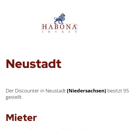
Neu­stadt
Der Dis­coun­ter in Neu­stadt
(Nie­der­sach­sen)
besitzt 95
ge­stellt.
Mie­ter