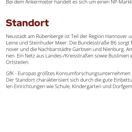
Bei dem Anker­mie­ter han­delt es sich um einen NP-Markt mi
Stand­ort
Neu­stadt am Rüben­ber­ge ist Teil der Regi­on Han­no­ver u
Lei­ne und Stein­hu­der Meer. Die Bun­des­stra­ße B6 sorgt
no­ver und die Nach­bar­städ­te Garb­sen und Nien­burg. A
nen. Ein Netz aus Lan­des-/Kreis­stra­ßen sowie Bus­li­ni­en e
Orts­tei­len.
GfK - Euro­pas größ­tes Kon­sum­for­schungs­un­ter­neh­men - b
Der Stand­ort cha­rak­te­ri­siert sich durch die gute Ein­be
len Ein­rich­tun­gen wie Schu­le, Kin­der­gar­ten und Dorf­ge­