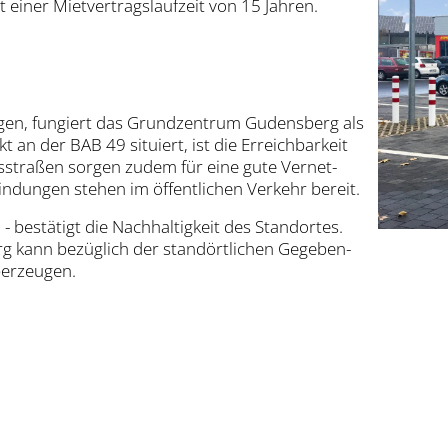
einer Miet­ver­trags­lauf­zeit von 15 Jah­ren.
­gen, fun­giert das Grund­zen­trum Guden­sberg als
 an der BAB 49 situ­iert, ist die Erreich­bar­keit
stra­ßen sor­gen zudem für eine gute Ver­net­
bin­dun­gen ste­hen im öffent­li­chen Ver­kehr bereit.
bestä­tigt die Nach­hal­tig­keit des Stand­or­tes.
g kann bezüg­lich der stan­dört­li­chen Gege­ben­
er­zeu­gen.