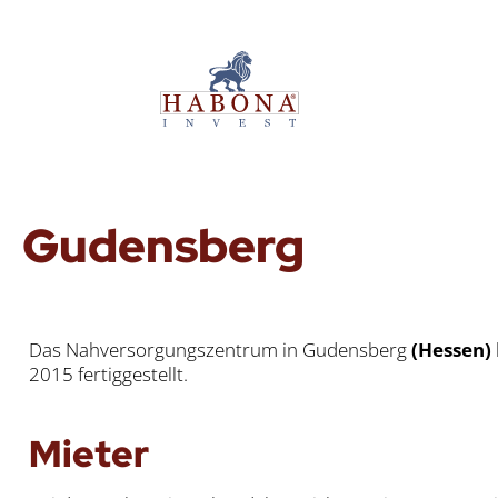
Guden­sberg
Das Nah­ver­sor­gungs­zen­trum in Guden­sberg
(Hes­sen)
2015 fer­tig­ge­stellt.
Mie­ter