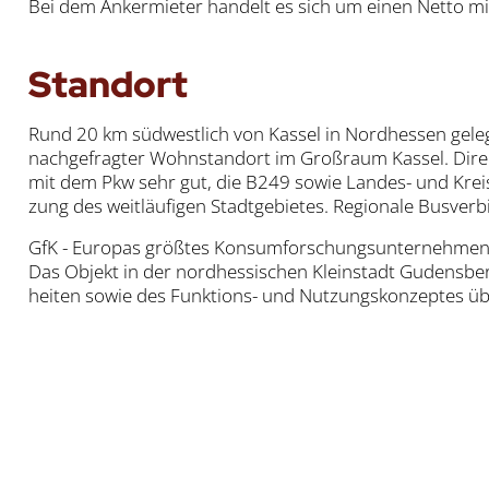
Bei dem Anker­mie­ter han­delt es sich um einen Net­to mit 
Stand­ort
Rund 20 km süd­west­lich von Kas­sel in Nord­hes­sen gele
nach­ge­frag­ter Wohn­stand­ort im Groß­raum Kas­sel. Direkt
mit dem Pkw sehr gut, die B249 sowie Lan­des- und Kreis­
zung des weit­läu­fi­gen Stadt­ge­bie­tes. Regio­na­le Bus­ver­
GfK - Euro­pas größ­tes Kon­sum­for­schungs­un­ter­neh­men - 
Das Objekt in der nord­hes­si­schen Klein­stadt Guden­sber
hei­ten sowie des Funk­ti­ons- und Nut­zungs­kon­zep­tes üb