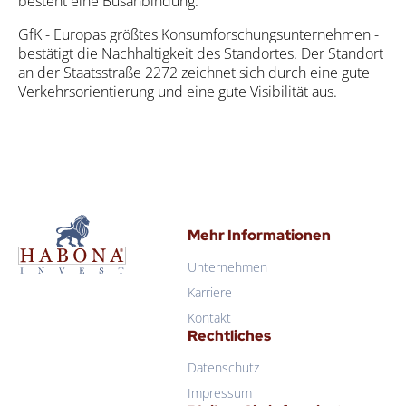
besteht eine Bus­an­bin­dung.
GfK - Euro­pas größ­tes Kon­sum­for­schungs­un­ter­neh­men -
bestä­tigt die Nach­hal­tig­keit des Stand­or­tes. Der Stand­ort
an der Staats­stra­ße 2272 zeich­net sich durch eine gute
Ver­kehrs­ori­en­tie­rung und eine gute Visi­bi­li­tät aus.
Mehr Informationen
Unternehmen
Karriere
Kontakt
Rechtliches
Datenschutz
Impressum