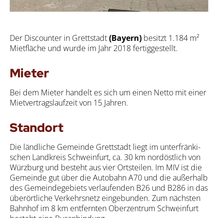
Der Dis­coun­ter in Grett­stadt
(Bay­ern)
besitzt 1.184 m²
Miet­flä­che und wur­de im Jahr 2018 fer­tig­ge­stellt.
Mie­ter
Bei dem Mie­ter han­delt es sich um einen Net­to mit einer
Miet­ver­trags­lauf­zeit von 15 Jah­ren.
Stand­ort
Die länd­li­che Gemein­de Grett­stadt liegt im unter­frän­ki­
schen Land­kreis Schwein­furt, ca. 30 km nord­öst­lich von
Würz­burg und besteht aus vier Orts­tei­len. Im MIV ist die
Gemein­de gut über die Auto­bahn A70 und die außer­halb
des Gemein­de­ge­biets ver­lau­fen­den B26 und B286 in das
über­ört­li­che Ver­kehrs­netz ein­ge­bun­den. Zum nächs­ten
Bahn­hof im 8 km ent­fern­ten Ober­zen­trum Schwein­furt