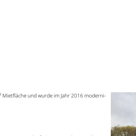
 Miet­flä­che und wur­de im Jahr 2016 moder­ni­