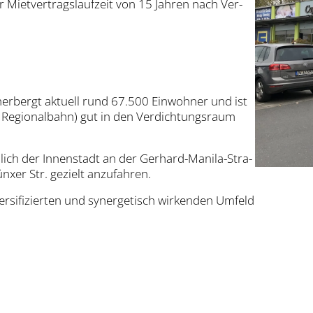
Miet­ver­trags­lauf­zeit von 15 Jah­ren nach Ver­
eher­bergt aktu­ell rund 67.500 Ein­woh­ner und ist
egio­nal­bahn) gut in den Ver­dich­tungs­raum
lich der Innen­stadt an der Ger­hard-Mani­la-Stra­
­xer Str. gezielt anzu­fah­ren.
r­si­fi­zier­ten und syn­er­ge­tisch wir­ken­den Umfeld