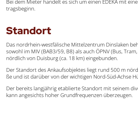
Bei dem Mie­ter han­delt es sich um einen EDE­KA mit einer 
trags­be­ginn.
Stand­ort
Das nord­rhein-west­fä­li­sche Mit­tel­zen­trum Dins­la­ken b
sowohl im MIV (BAB3/59, B8) als auch ÖPNV (Bus, Tram, R
nörd­lich von Duis­burg (ca. 18 km) ein­ge­bun­den.
Der Stand­ort des Ankaufs­ob­jek­tes liegt rund 500 m nörd­
ße und ist dar­über von der wich­ti­gen Nord-Süd-Ach­se Hün
Der bereits lang­jäh­rig eta­blier­te Stand­ort mit sei­nem dive
kann ange­sichts hoher Grund­fre­quen­zen über­zeu­gen.