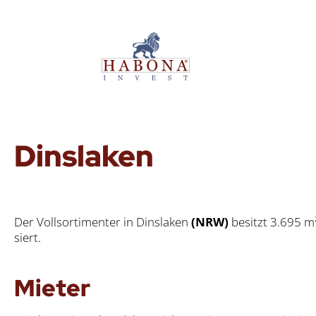
Dins­la­ken
Der Voll­sor­ti­men­ter in Dins­la­ken
(NRW)
besitzt 3.695 m²
siert.
Mie­ter