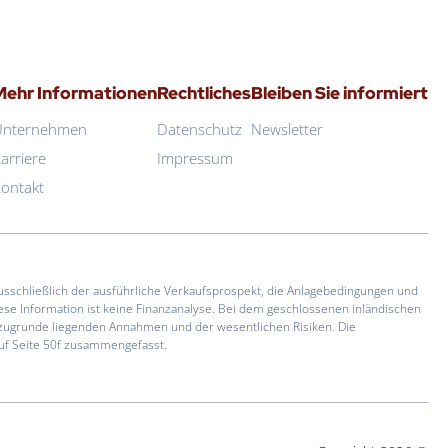
Mehr Informationen
Rechtliches
Bleiben Sie informiert
Unternehmen
Datenschutz
Newsletter
arriere
Impressum
ontakt
usschließlich der ausführliche Verkaufsprospekt, die Anlagebedingungen und
se Information ist keine Finanzanalyse. Bei dem geschlossenen inländischen
er zugrunde liegenden Annahmen und der wesentlichen Risiken. Die
auf Seite 50f zusammengefasst.