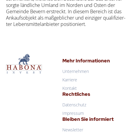
sorg­te länd­li­che Umland im Nor­den und Osten der
Gemein­de Bevern erstreckt. In die­sem Bereich ist das
Ankaufs­ob­jekt als maß­geb­li­cher und ein­zi­ger qua­li­fi­zier­
ter Lebens­mit­tel­an­bie­ter posi­tio­niert.
Mehr Informationen
Unternehmen
Karriere
Kontakt
Rechtliches
Datenschutz
Impressum
Bleiben Sie informiert
Newsletter