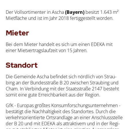
Der Voll­sor­ti­men­ter in Ascha
(Bay­ern)
besitzt 1.643 m²
Miet­flä­che und ist im Jahr 2018 fer­tig­ge­stellt wor­den.
Mie­ter
Bei dem Mie­ter han­delt es sich um einen EDE­KA mit
einer Miet­ver­trags­lauf­zeit von 15 Jah­ren.
Stand­ort
Die Gemein­de Ascha befin­det sich nörd­lich von Strau­
bing an der Bun­des­stra­ße B 20 zwi­schen Strau­bing und
Cham. In Ver­bin­dung mit der Staats­stra­ße 2147 besteht
somit eine gute Erreich­bar­keit aus der Regi­on.
GfK - Euro­pas größ­tes Kon­sum­for­schungs­un­ter­neh­men -
bestä­tigt die Nach­hal­tig­keit des Stand­or­tes. Durch die
ver­kehrs­ori­en­tier­te Orts­rand­la­ge an einer Anschluss­stel­le
der B 20 und mit EDE­KA als attrak­ti­vem und in der Regi­