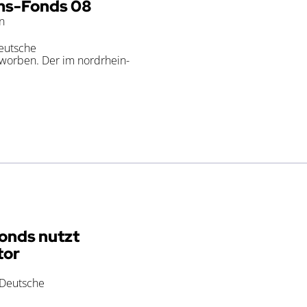
ms-Fonds 08
n
eutsche
worben. Der im nordrhein-
onds nutzt
tor
 Deutsche