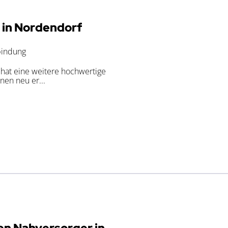
in Nordendorf
tbindung
at eine weitere hochwertige
nen neu er...
en Nahversorger in