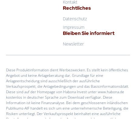
Kontakt
Rechtliches
Datenschutz
Impressum
Bleiben Sie informiert
Newsletter
Diese Produktinformation dient Werbezwecken. Es stellt kein öffentliches
Angebot und keine Anlageberatung dar. Grundlage für eine
Anlageentscheidung sind ausschließlich der ausführliche
Verkaufsprospekt, die Anlagebedingungen und das Basisinformationsblatt.
Diese sind auf der Homepage von Habona Invest unter www.habona.de
kostenlos in deutscher Sprache zum Download verfügbar. Diese
Information ist keine Finanzanalyse. Bei dem geschlossenen inländischen
Publikums-AIF handelt es sich um eine unternehmerische Beteiligung, die
Risiken unterliegt. Der Verkaufsprospekt beinhaltet eine ausführliche
Darstellung der zugrunde liegenden Annahmen und der wesentlichen
Risiken. Die Kapitalverwaltungsgesellschaft kann beschließen, den Vertrieb
zu widerrufen. Die wesentlichen Anlegerrechte sind in deutscher Sprache
im Verkaufsprospekt auf Seite 50f zusammengefasst.