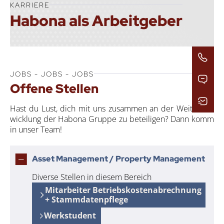
KAR­RIE­RE
Hab­o­na als Arbeit­ge­ber
JOBS - JOBS - JOBS
Offe­ne Stel­len
Hast du Lust, dich mit uns zusam­men an der Wei­ter­ent­
wick­lung der Hab­o­na Grup­pe zu betei­li­gen? Dann komm
in unser Team!
Asset Management / Property Management
Diverse Stellen in diesem Bereich
Mitarbeiter Betriebskostenabrechnung
+ Stammdatenpflege
Werkstudent